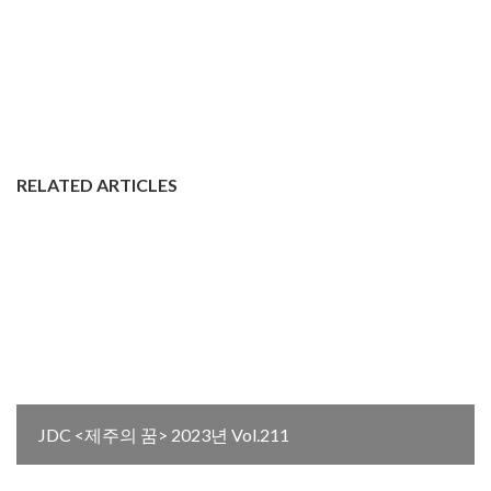
RELATED ARTICLES
JDC <제주의 꿈> 2023년 Vol.211