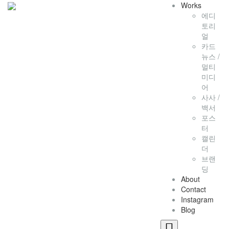
Works
에디
토리
얼
카드
뉴스 /
멀티
미디
어
사사 /
백서
포스
터
캘린
더
브랜
딩
About
Contact
Instagram
Blog