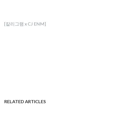
[칼리그램 x CJ ENM]
RELATED ARTICLES