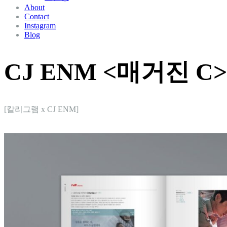
About
Contact
Instagram
Blog
CJ ENM <매거진 C>
[칼리그램 x CJ ENM]