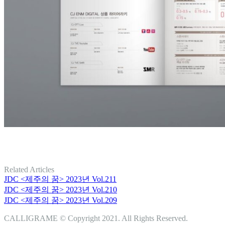
Related Articles
JDC <제주의 꿈> 2023년 Vol.211
JDC <제주의 꿈> 2023년 Vol.210
JDC <제주의 꿈> 2023년 Vol.209
CALLIGRAME © Copyright 2021. All Rights Reserved.