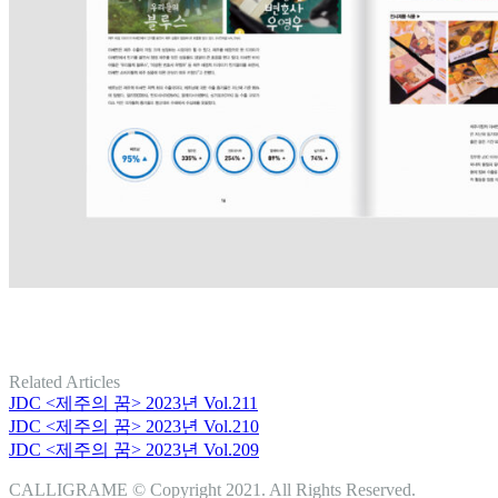
Related Articles
JDC <제주의 꿈> 2023년 Vol.211
JDC <제주의 꿈> 2023년 Vol.210
JDC <제주의 꿈> 2023년 Vol.209
CALLIGRAME © Copyright 2021. All Rights Reserved.