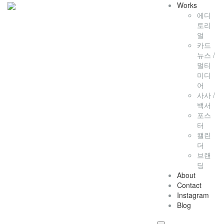
Works
에디
토리
얼
카드
뉴스 /
멀티
미디
어
사사 /
백서
포스
터
캘린
더
브랜
딩
About
Contact
Instagram
Blog