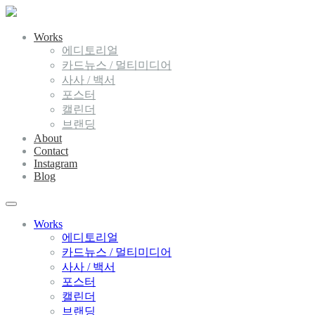
Works
에디토리얼
카드뉴스 / 멀티미디어
사사 / 백서
포스터
캘린더
브랜딩
About
Contact
Instagram
Blog
Works
에디토리얼
카드뉴스 / 멀티미디어
사사 / 백서
포스터
캘린더
브랜딩