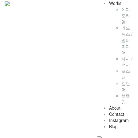
Works
에디
토리
얼
카드
뉴스 /
멀티
미디
어
사사 /
백서
포스
터
캘린
더
브랜
딩
About
Contact
Instagram
Blog