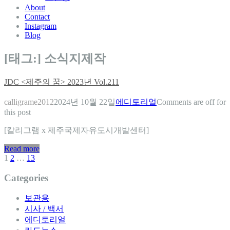
About
Contact
Instagram
Blog
[태그:]
소식지제작
JDC <제주의 꿈> 2023년 Vol.211
calligrame2012
2024년 10월 22일
에디토리얼
Comments are off for
this post
[칼리그램 x 제주국제자유도시개발센터]
Read more
1
2
…
13
글
탐
Categories
색
보관용
시사 / 백서
에디토리얼