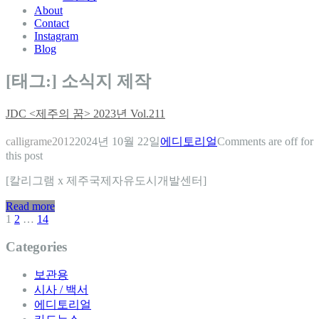
About
Contact
Instagram
Blog
[태그:]
소식지 제작
JDC <제주의 꿈> 2023년 Vol.211
calligrame2012
2024년 10월 22일
에디토리얼
Comments are off for
this post
[칼리그램 x 제주국제자유도시개발센터]
Read more
1
2
…
14
글
탐
Categories
색
보관용
시사 / 백서
에디토리얼